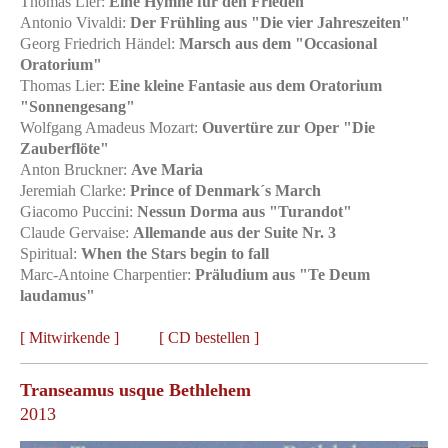
Thomas Lier:
Eine Hymne für den Frieden
Antonio Vivaldi:
Der Frühling aus "Die vier Jahreszeiten"
Georg Friedrich Händel:
Marsch aus dem "Occasional
Oratorium"
Thomas Lier:
Eine kleine Fantasie aus dem Oratorium
"Sonnengesang"
Wolfgang Amadeus Mozart:
Ouvertüre zur Oper "Die
Zauberflöte"
Anton Bruckner:
Ave Maria
Jeremiah Clarke:
Prince of Denmark´s March
Giacomo Puccini:
Nessun Dorma aus "Turandot"
Claude Gervaise:
Allemande aus der Suite Nr. 3
Spiritual:
When the Stars begin to fall
Marc-Antoine Charpentier:
Präludium aus "Te Deum
laudamus"
[
Mitwirkende
] [
CD bestellen
]
Transeamus usque Bethlehem
2013