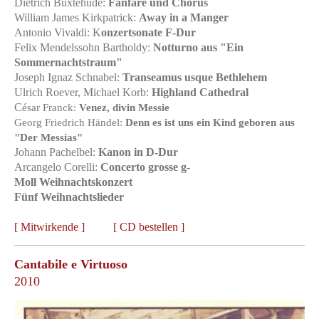
Dietrich Buxtehude:
Fanfare und Chorus
William James Kirkpatrick:
Away in a Manger
Antonio Vivaldi: K
onzertsonate F-Dur
Felix Mendelssohn Bartholdy:
Notturno aus "Ein
Sommernachtstraum"
Joseph Ignaz Schnabel:
Transeamus usque Bethlehem
Ulrich Roever, Michael Korb:
Highland Cathedral
C
ésar Franck:
Venez, divin Messie
Georg Friedrich Händel:
Denn es ist uns ein Kind geboren aus
"Der Messias"
Johann Pachelbel:
Kanon in D-Dur
Arcangelo Corelli:
Concerto grosse g-
Moll Weihnachtskonzert
Fünf Weihnachtslieder
[
Mitwirkende
] [
CD bestellen
]
Cantabile e Virtuoso
2010