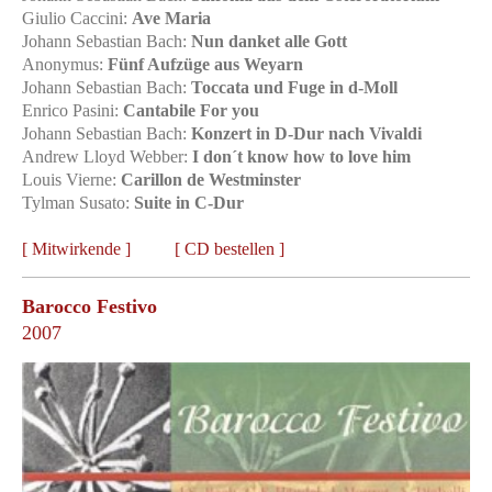
Giulio Caccini:
Ave Maria
Johann Sebastian Bach:
Nun danket alle Gott
Anonymus:
Fünf Aufzüge aus Weyarn
Johann Sebastian Bach:
Toccata und Fuge in d-Moll
Enrico Pasini:
Cantabile For you
Johann Sebastian Bach:
Konzert in D-Dur nach Vivaldi
Andrew Lloyd Webber:
I don´t know how to love him
Louis Vierne:
Carillon de Westminster
Tylman Susato:
Suite in C-Dur
[
Mitwirkende
] [
CD bestellen
]
Barocco Festivo
2007